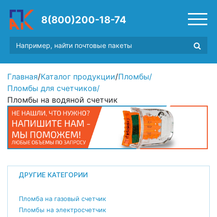
8(800)200-18-74
Главная
/
Каталог продукции
/
Пломбы
/
Пломбы для счетчиков
/
Пломбы на водяной счетчик
ДРУГИЕ КАТЕГОРИИ
Пломба на газовый счетчик
Пломбы на электросчетчик