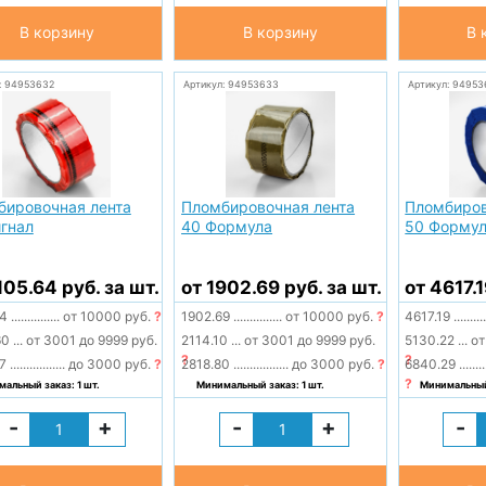
В корзину
В корзину
В 
: 94953632
Артикул: 94953633
Артикул: 94953
бировочная лента
Пломбировочная лента
Пломбиров
гнал
40 Формула
50 Форму
105.64 руб. за шт.
от 1902.69 руб. за шт.
от 4617.1
64
...............
от 10000 руб.
?
1902.69
...............
от 10000 руб.
?
4617.19
.........
60
...
от 3001 до 9999 руб.
2114.10
...
от 3001 до 9999 руб.
5130.22
...
от
?
?
47
.................
до 3000 руб.
?
2818.80
.................
до 3000 руб.
?
6840.29
........
?
альный заказ: 1 шт.
Минимальный заказ: 1 шт.
Минимальный 
-
+
-
+
-