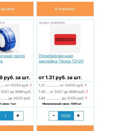
корзину
В корзину
634
Артикул: 94953636
очная лента
Пломбировочная
ла
наклейка Терра 10*20
9 руб. за шт.
от 1.31 руб. за шт.
......
от 10000 руб.
?
1.31
...............
от 10000 руб.
?
 3001 до 9999 руб.
1.46
...
от 3001 до 9999 руб.
?
.........
до 3000 руб.
1.94
.................
до 3000 руб.
?
заказ: 1 шт.
Минимальный заказ: 1000 шт.
+
-
+