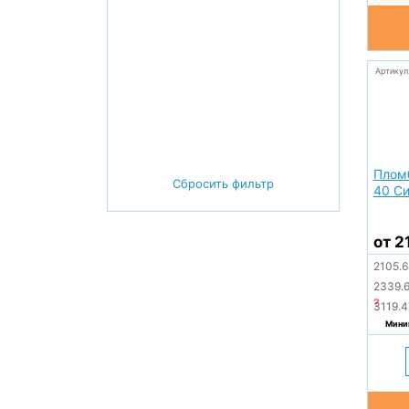
Артикул
Плом
Сбросить фильтр
40 Си
от 2
2105.
2339.
?
3119.
Миним