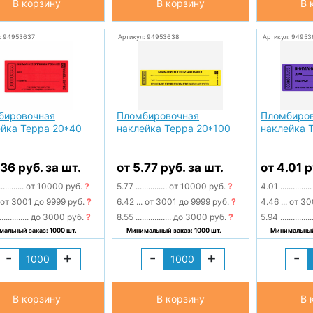
В корзину
В корзину
В 
: 94953637
Артикул: 94953638
Артикул: 94953
бировочная
Пломбировочная
Пломбиро
йка Терра 20*40
наклейка Терра 20*100
наклейка 
.36 руб. за шт.
от 5.77 руб. за шт.
от 4.01 р
............
от 10000 руб.
?
5.77
...............
от 10000 руб.
?
4.01
...............
от 3001 до 9999 руб.
?
6.42
...
от 3001 до 9999 руб.
?
4.46
...
от 30
..............
до 3000 руб.
?
8.55
.................
до 3000 руб.
?
5.94
...............
альный заказ: 1000 шт.
Минимальный заказ: 1000 шт.
Минимальный 
-
+
-
+
-
В корзину
В корзину
В 