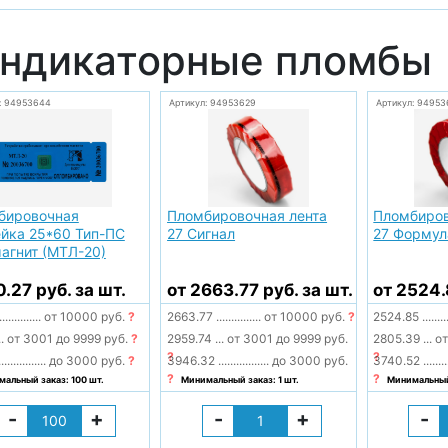
ндикаторные пломбы
: 94953644
Артикул: 94953629
Артикул: 94953
бировочная
Пломбировочная лента
Пломбиров
йка 25*60 Тип-ПС
27 Сигнал
27 Формул
агнит (МТЛ-20)
0.27 руб. за шт.
от 2663.77 руб. за шт.
от 2524.
..............
от 10000 руб.
?
2663.77
...............
от 10000 руб.
?
2524.85
........
..
от 3001 до 9999 руб.
?
2959.74
...
от 3001 до 9999 руб.
2805.39
...
от
?
?
................
до 3000 руб.
?
3946.32
.................
до 3000 руб.
3740.52
........
?
?
альный заказ: 100 шт.
Минимальный заказ: 1 шт.
Минимальный 
-
+
-
+
-