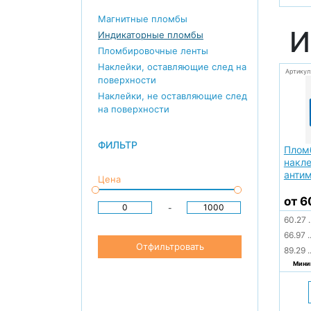
Магнитные пломбы
И
Индикаторные пломбы
Пломбировочные ленты
Наклейки, оставляющие след на
Артикул
поверхности
Наклейки, не оставляющие след
на поверхности
ФИЛЬТР
Плом
накле
антим
Цена
от 6
-
60.27
.
66.97
.
Отфильтровать
89.29
.
Миним