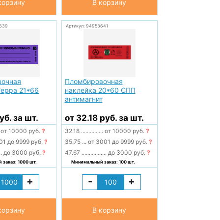
корзину
В корзину
639
Артикул: 94953641
вочная
Пломбировочная
Терра 21*66
наклейка 20*60 СПП
антимагнит
уб. за шт.
от 32.18 руб. за шт.
от 10000 руб.
?
32.18
...............
от 10000 руб.
?
01 до 9999 руб.
?
35.75
...
от 3001 до 9999 руб.
?
..
до 3000 руб.
?
47.67
.................
до 3000 руб.
?
заказ: 1000 шт.
Минимальный заказ: 100 шт.
+
-
+
корзину
В корзину