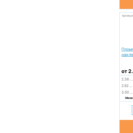
Артикул
Плом
накле
от 2
2.36
...
2.62
...
3.50
...
Миним