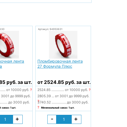
630
Артикул: 94953631
очная лента
Пломбировочная лента
а
27 Формула Плюс
85 руб. за шт.
от 2524.85 руб. за шт.
.......
от 10000 руб.
?
2524.85
...............
от 10000 руб.
?
 3001 до 9999 руб.
2805.39
...
от 3001 до 9999 руб.
?
.........
до 3000 руб.
3740.52
.................
до 3000 руб.
?
заказ: 1 шт.
Минимальный заказ: 1 шт.
+
-
+