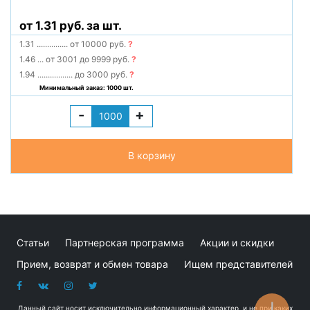
от 1.31 руб. за шт.
1.31
...............
от 10000 руб.
?
1.46
...
от 3001 до 9999 руб.
?
1.94
.................
до 3000 руб.
?
Минимальный заказ: 1000 шт.
-
+
В корзину
Статьи
Партнерская программа
Акции и скидки
Прием, возврат и обмен товара
Ищем представителей
Данный сайт носит исключительно информационный характер, и не при каких