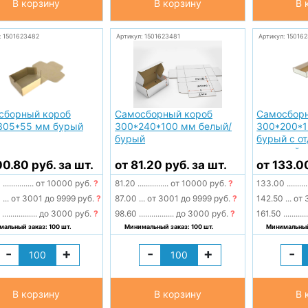
В корзину
В корзину
В 
: 1501623482
Артикул: 1501623481
Артикул: 15016
сборный короб
Самосборный короб
Самосбор
305*55 мм бурый
300*240*100 мм белый/
300*200*1
бурый
бурый с о
крышкой
00.80 руб. за шт.
от 81.20 руб. за шт.
от 133.0
0
...............
от 10000 руб.
?
81.20
...............
от 10000 руб.
?
133.00
..........
0
...
от 3001 до 9999 руб.
?
87.00
...
от 3001 до 9999 руб.
?
142.50
...
от 
0
.................
до 3000 руб.
?
98.60
.................
до 3000 руб.
?
161.50
...........
альный заказ: 100 шт.
Минимальный заказ: 100 шт.
Минимальный 
-
+
-
+
-
В корзину
В корзину
В 