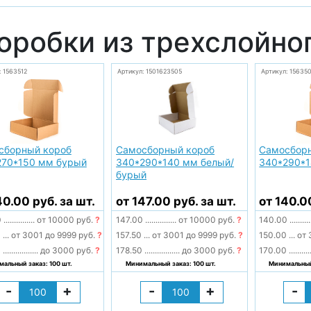
оробки из трехслойно
: 1563512
Артикул: 1501623505
Артикул: 15635
сборный короб
Самосборный короб
Самосбор
270*150 мм бурый
340*290*140 мм белый/
340*290*
бурый
40.00 руб. за шт.
от 147.00 руб. за шт.
от 140.0
0
...............
от 10000 руб.
?
147.00
...............
от 10000 руб.
?
140.00
..........
0
...
от 3001 до 9999 руб.
?
157.50
...
от 3001 до 9999 руб.
?
150.00
...
от 
0
.................
до 3000 руб.
?
178.50
.................
до 3000 руб.
?
170.00
..........
альный заказ: 100 шт.
Минимальный заказ: 100 шт.
Минимальный 
-
+
-
+
-