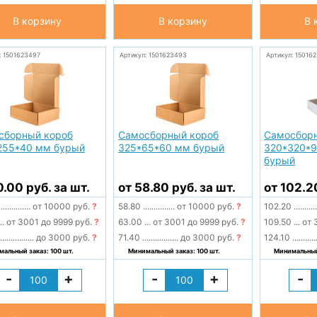
В корзину
В корзину
В 
: 1501623497
Артикул: 1501623493
Артикул: 15016
сборный короб
Самосборный короб
Самосбор
255*40 мм бурый
325*65*60 мм бурый
320*320*9
бурый
0.00 руб. за шт.
от 58.80 руб. за шт.
от 102.2
...............
от 10000 руб.
?
58.80
...............
от 10000 руб.
?
102.20
..........
..
от 3001 до 9999 руб.
?
63.00
...
от 3001 до 9999 руб.
?
109.50
...
от 
................
до 3000 руб.
?
71.40
.................
до 3000 руб.
?
124.10
...........
альный заказ: 100 шт.
Минимальный заказ: 100 шт.
Минимальный 
-
+
-
+
-