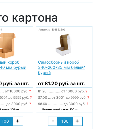
го картона
04
Артикул: 1501623503
ный короб
Самосборный короб
140 мм бурый
340*260*35 мм белый/
бурый
0 руб. за шт.
от 81.20 руб. за шт.
.....
от 10000 руб.
?
81.20
...............
от 10000 руб.
?
3001 до 9999 руб.
?
87.00
...
от 3001 до 9999 руб.
?
.......
до 3000 руб.
?
98.60
.................
до 3000 руб.
?
заказ: 100 шт.
Минимальный заказ: 100 шт.
+
-
+