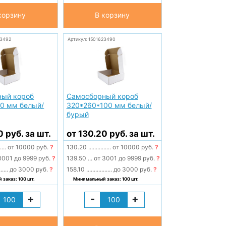
корзину
В корзину
23492
Артикул: 1501623490
ный короб
Самосборный короб
0 мм белый/
320*260*100 мм белый/
бурый
0 руб. за шт.
от 130.20 руб. за шт.
.....
от 10000 руб.
?
130.20
...............
от 10000 руб.
?
3001 до 9999 руб.
?
139.50
...
от 3001 до 9999 руб.
?
......
до 3000 руб.
?
158.10
.................
до 3000 руб.
?
заказ: 100 шт.
Минимальный заказ: 100 шт.
+
-
+