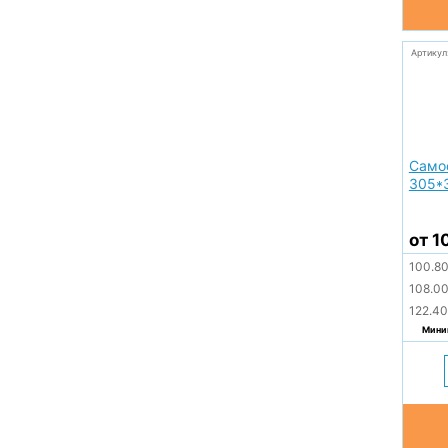
Артикул
Само
305*
от 1
100.8
108.0
122.4
Миним