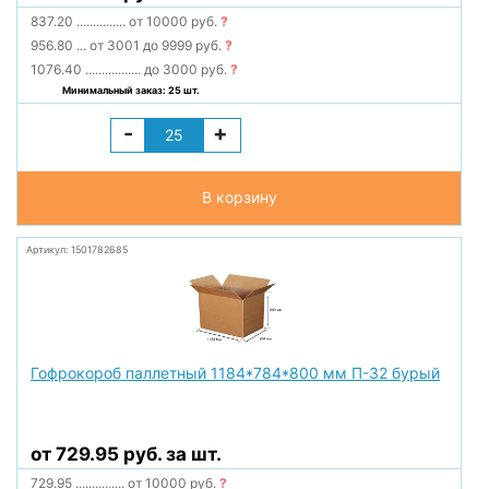
837.20
...............
от 10000 руб.
?
956.80
...
от 3001 до 9999 руб.
?
1076.40
.................
до 3000 руб.
?
Минимальный заказ: 25 шт.
-
+
В корзину
Артикул: 1501782685
Гофрокороб паллетный 1184*784*800 мм П-32 бурый
от 729.95 руб. за шт.
729.95
...............
от 10000 руб.
?