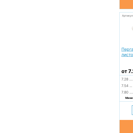
Артикул
Перг
листо
от 7
7.28
....
7.54
...
7.80
....
Миним