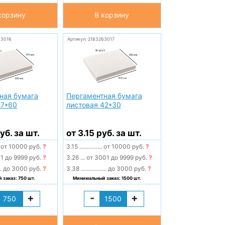
корзину
В корзину
63016
Артикул: 2183263017
ная бумага
Пергаментная бумага
37*60
листовая 42*30
уб. за шт.
от 3.15 руб. за шт.
от 10000 руб.
?
3.15
...............
от 10000 руб.
?
1 до 9999 руб.
?
3.26
...
от 3001 до 9999 руб.
?
..
до 3000 руб.
?
3.38
.................
до 3000 руб.
?
заказ: 750 шт.
Минимальный заказ: 1500 шт.
+
-
+