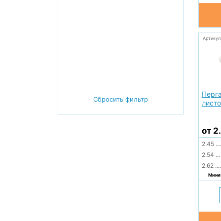
Артикул
Перг
Сбросить фильтр
листо
от 2
2.45
...
2.54
...
2.62
....
Миним