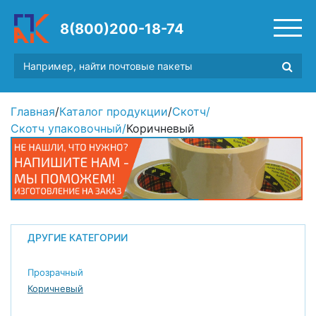
8(800)200-18-74
Главная
/
Каталог продукции
/
Скотч
/
Скотч упаковочный
/
Коричневый
ДРУГИЕ КАТЕГОРИИ
Прозрачный
Коричневый